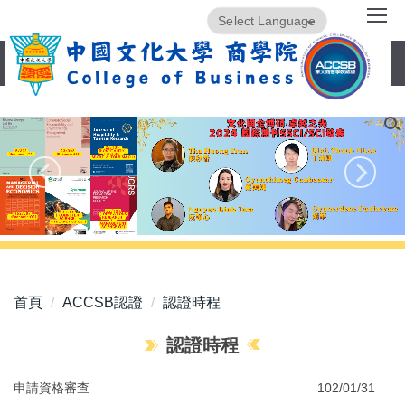
跳
Powered by
Translate
到
主
要
內
容
區
首頁
ACCSB認證
認證時程
認證時程
申請資格審查
102/01/31