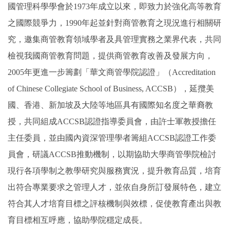
國管理科學學會於
1973
年成立以來，即致力於強化高等教育
之國際競爭力，
1990
年起並針對商管教育之現況進行相關研
究，邀集商管教育領域學者及具管理實務之業界代表，共同
檢視我國商管教育問題，提供商管教育改善及發展方向，
2005
年更進一步籌劃「華文商管學院認證」（
Accreditation
of Chinese Collegiate School of Business, ACCSB
），延攬美
國、香港、新加坡及大陸等地區具有國際知名度之華裔教
授，共同組成
ACCSB
認證指導委員會，由許士軍教授擔任
主任委員，並由國內資深管理學者籌組
ACCSB
認證工作委
員會，研議
ACCSB
推動機制，以期協助大學商管學院檢討
現行各項學制之教學研究與服務實況，提升教育品質，培育
出符合專業要求之管理人才，並依自身所訂發展特色，建立
符合其人才培育目標之評核機制與效標，促使教育產出與教
育目標相互呼應，協助學院穩定成長。