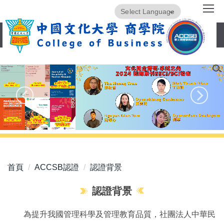
跳
Powered by
Translate
到
主
要
內
容
區
首頁
ACCSB認證
認證背景
認證背景
為提升我國管理科學及管理教育品質，社團法人中華民