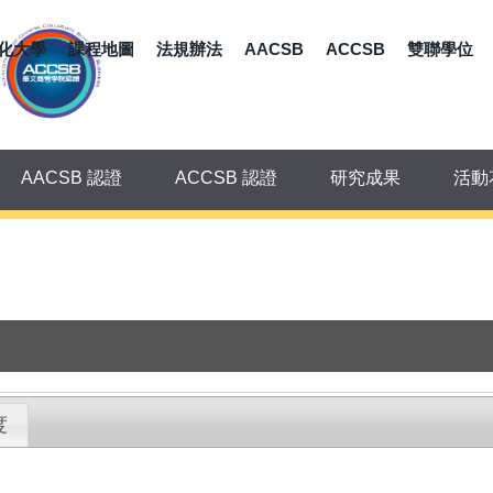
化大學
課程地圖
法規辦法
AACSB
ACCSB
雙聯學位
AACSB 認證
ACCSB 認證
研究成果
活動
度