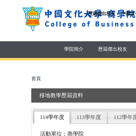
跳
到
歷屆傑出校友
中國文
主
要
內
容
區
學院簡介
歷屆傑出校友
首頁
移地教學歷屆資料
114學年度
113學年度
112學年
活動單位：商學院