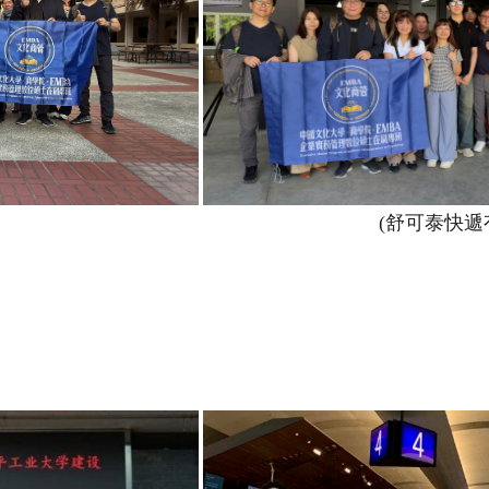
(舒可泰快遞