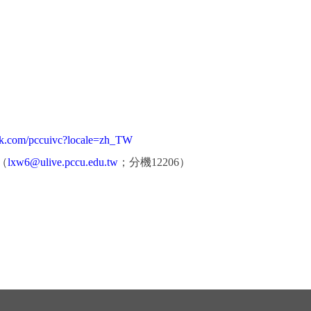
k.com/pccuivc?locale=
zh_TW
（
lxw6@ulive.pccu.edu.tw
；
分機12206）