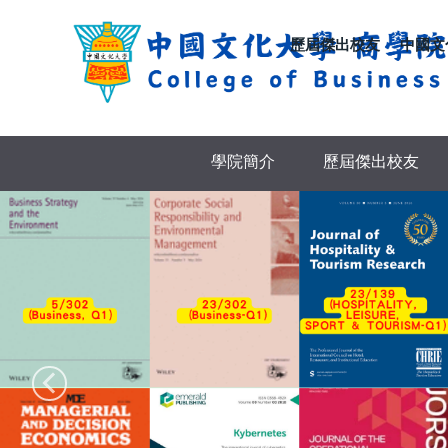
跳
到
歷屆傑出校友
中國文
主
要
內
容
區
學院簡介
歷屆傑出校友