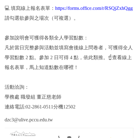
💻 填寫線上報名表單：
https://forms.office.com/r/RSQjZxhQgg
請勾選欲參與之場次（可複選）。
參加說明會可獲得各類全人學習點數：
凡於當日完整參與活動並填寫會後線上問卷者，可獲得全人
學習點數 2 點。參加 2 日可得 4 點，依此類推。☝️查看線上
報名表單，馬上知道點數在哪裡！
活動洽詢：
學務處 職發組 董正慈老師
連絡電話:02-2861-0511分機12502
dzc3@ulive.pccu.edu.tw