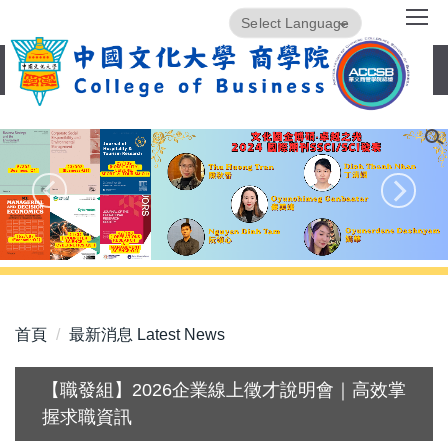
跳
Powered by
Translate
到
主
要
內
容
區
首頁
最新消息 Latest News
【職發組】2026企業線上徵才說明會｜高效掌
握求職資訊