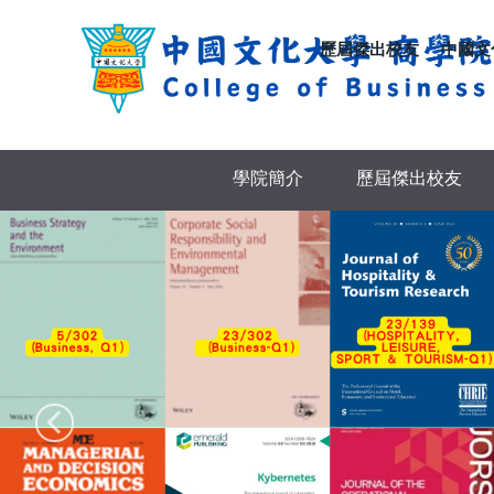
跳
到
歷屆傑出校友
中國文
主
要
內
容
區
學院簡介
歷屆傑出校友