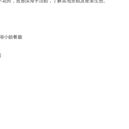
芋花田，透過採海芋活動，了解當地景觀及產業生態。
湖小鎮餐廳
園